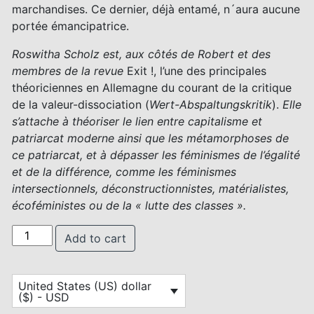
marchandises. Ce dernier, déjà entamé, n´aura aucune
portée émancipatrice.
Roswitha Scholz est, aux côtés de Robert et des
membres de la revue
Exit !, l’une des principales
théoriciennes en Allemagne du courant de la critique
de la valeur-dissociation (
Wert-Abspaltungskritik
).
Elle
s’attache à théoriser le lien entre capitalisme et
patriarcat moderne ainsi que les métamorphoses de
ce patriarcat, et à dépasser les féminismes de l’égalité
et de la différence, comme les féminismes
intersectionnels, déconstructionnistes, matérialistes,
écoféministes ou de la « lutte des classes ».
Roswitha Scholz, Le Sexe du capitalisme. quantity
Add to cart
United States (US) dollar
($) - USD