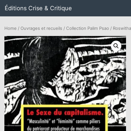
Éditions Crise & Critique
Home
/
Ouvrages et recueils
/
Collection Palim Psao
/ Roswitha