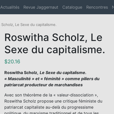
Actualités
Revue Jaggernaut
Catalogue
Rencontres
 Scholz, Le Sexe du capitalisme.
Roswitha Scholz, Le
Sexe du capitalisme.
$
20.16
Roswitha Scholz,
Le Sexe du capitalisme.
« Masculinité » et « féminité » comme piliers du
patriarcat producteur de marchandises
Avec son théorème de la « valeur-dissociation »,
Roswitha Scholz propose une critique féministe du
patriarcat capitaliste au-delà du progressisme
politique, du marxisme traditionnel et de tous les