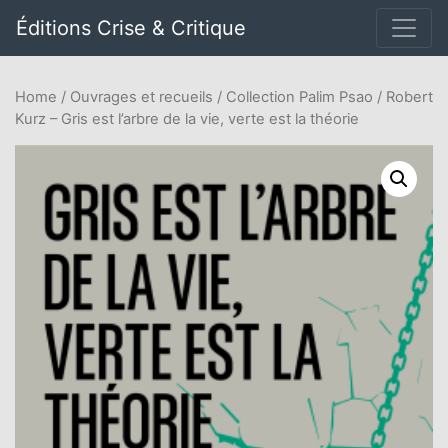
Éditions Crise & Critique
Home
/
Ouvrages et recueils
/
Collection Palim Psao
/ Robert
Kurz – Gris est l’arbre de la vie, verte est la théorie