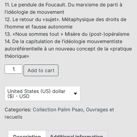
11. Le pendule de Foucault. Du marxisme de parti à
l’idéologie de mouvement
12. Le retour du «sujet». Métaphysique des droits de
l’homme et fausse autonomie
13. «Nous sommes tout » Misère du (post-)opéraïsme
14. De la capitulation de l’idéologie mouvementiste
autoréférentielle à un nouveau concept de la «pratique
théorique»
Robert Kurz - Gris est l'arbre de la vie, verte est la théor
Add to cart
United States (US) dollar
($) - USD
Categories:
Collection Palim Psao
,
Ouvrages et
recueils
Description
Additional information